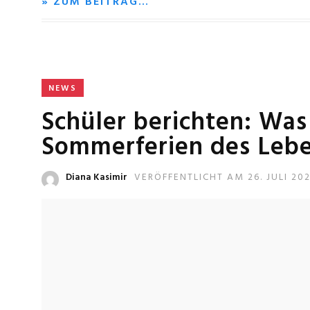
» ZUM BEITRAG…
NEWS
Schüler berichten: Was
Sommerferien des Leb
Diana Kasimir
VERÖFFENTLICHT AM 26. JULI 20