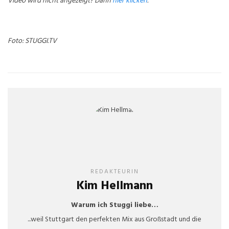
Video wird nicht angezeigt? Dann
hier klicken
.
Foto: STUGGI.TV
REDAKTEURIN
Kim Hellmann
Warum ich Stuggi liebe…
...weil Stuttgart den perfekten Mix aus Großstadt und die