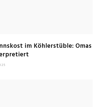
nskost im Köhlerstüble: Omas
erpretiert
025