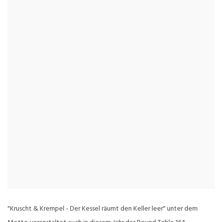
"Kruscht & Krempel - Der Kessel räumt den Keller leer" unter dem