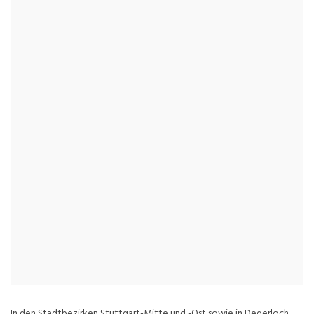
In den Stadtbezirken Stuttgart-Mitte und -Ost sowie in Degerloch