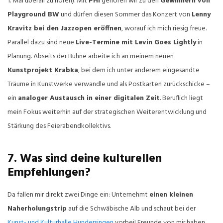
1. Mai überall zu hören). Mit
PHI
gehören wir zu den
Gewinnern von
Playground BW
und dürfen diesen Sommer das Konzert von
Lenny
Kravitz bei den Jazzopen eröffnen
, worauf ich mich riesig freue.
Parallel dazu sind neue
Live-Termine mit Levin Goes Lightly
in
Planung. Abseits der Bühne arbeite ich an meinem neuen
Kunstprojekt Krabka
, bei dem ich unter anderem eingesandte
Träume in Kunstwerke verwandle und als Postkarten zurückschicke –
ein
analoger Austausch in einer digitalen Zeit
. Beruflich liegt
mein Fokus weiterhin auf der strategischen Weiterentwicklung und
Stärkung des Feierabendkollektivs.
7. Was sind deine kulturellen
Empfehlungen?
Da fallen mir direkt zwei Dinge ein: Unternehmt
einen kleinen
Naherholungstrip
auf die Schwäbische Alb und schaut bei der
Kunst- und Kulturhalle Hundersingen
vorbei! Freunde von mir haben