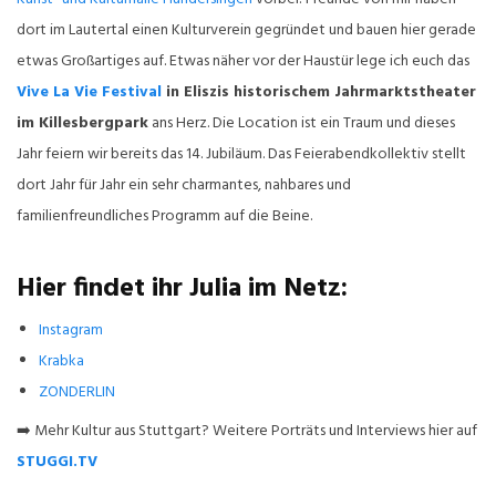
dort im Lautertal einen Kulturverein gegründet und bauen hier gerade
etwas Großartiges auf. Etwas näher vor der Haustür lege ich euch das
Vive La Vie Festival
in Eliszis historischem Jahrmarktstheater
im Killesbergpark
ans Herz. Die Location ist ein Traum und dieses
Jahr feiern wir bereits das 14. Jubiläum. Das Feierabendkollektiv stellt
dort Jahr für Jahr ein sehr charmantes, nahbares und
familienfreundliches Programm auf die Beine.
Hier findet ihr Julia im Netz:
Instagram
Krabka
ZONDERLIN
➡️ Mehr Kultur aus Stuttgart? Weitere Porträts und Interviews hier auf
STUGGI.TV