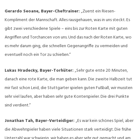
Gerardo Seoane, Bayer-Cheftrainer:
„Zuerst ein Riesen-
Kompliment der Mannschaft. Alles rausgehauen, was in uns steckt. Es
gibt zwei verschiedene Spiele – eins bis zur Roten Karte mit guten
Angriffen und Torchancen von uns. Und das nach der Roten Karte, wo
es mehr darum ging, die schnellen Gegenangriffe zu vermeiden und
eventuell noch ein Tor zu schießen.“
Lukas Hradecky, Bayer-Torhüter:
„Sehr gute erste 20 Minuten,
danach eine rote Karte, die man geben kann. Die zweite Halbzeit tut
mir fast schon Leid, die Stuttgarter spielen guten Fußball, wir mussten
sehr viel laufen, aber haben sehr gute Konterspieler. Die drei Punkte
sind verdient.“
Jonathan Tah, Bayer-Verteidiger:
„Es war kein schönes Spiel, aber
die Abwehrspieler haben viele Situationen stark verteidigt. Die frühe
Unterzahl war schwierig, wir haben es aber sehr gut gemacht und am