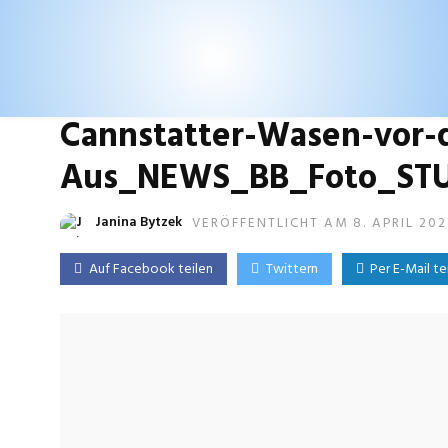
Cannstatter-Wasen-vor
Aus_NEWS_BB_Foto_ST
Janina Bytzek
VERÖFFENTLICHT AM 8. APRIL 20
Auf Facebook teilen
Twittern
Per E-Mail te