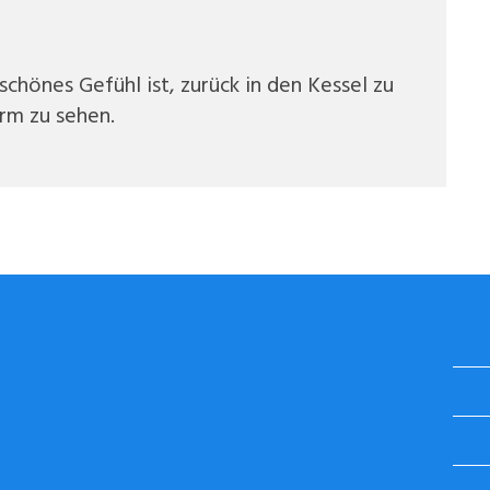
chönes Gefühl ist, zurück in den Kessel zu
rm zu sehen.
STUGGI.TV AUF INSTAGRAM