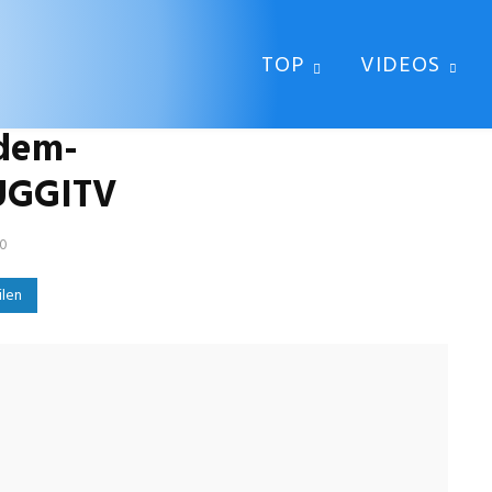
TOP
VIDEOS
-dem-
UGGITV
20
ilen