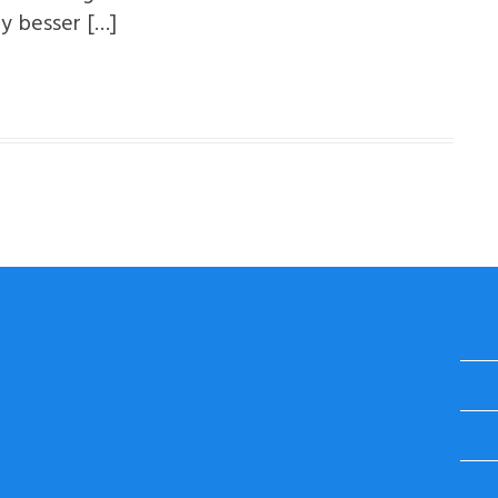
y besser […]
STUGGI.TV AUF INSTAGRAM