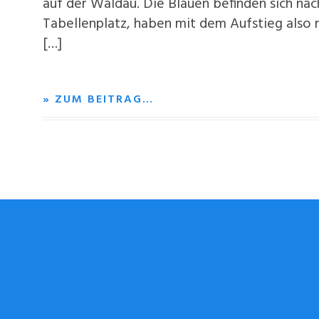
auf der Waldau. Die Blauen befinden sich na
Tabellenplatz, haben mit dem Aufstieg also n
[…]
» ZUM BEITRAG…