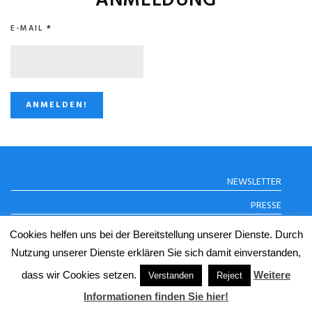
ANMELDUNG
E-MAIL
*
STUGGI.TV AUF
NEWSLETTER
INSTAGRAM
PRESSE
DATENSCHUTZERKLÄRUNG
Cookies helfen uns bei der Bereitstellung unserer Dienste. Durch
IMPRESSUM
Nutzung unserer Dienste erklären Sie sich damit einverstanden,
dass wir Cookies setzen.
Weitere
Verstanden
Reject
© Copyright 2024 STUGGI.TV
Informationen finden Sie hier!