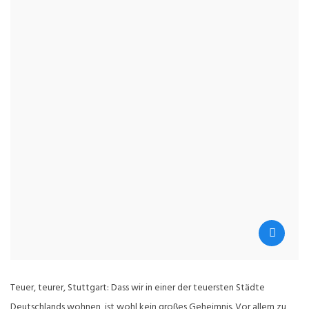
Teuer, teurer, Stuttgart: Dass wir in einer der teuersten Städte
Deutschlands wohnen, ist wohl kein großes Geheimnis. Vor allem zu