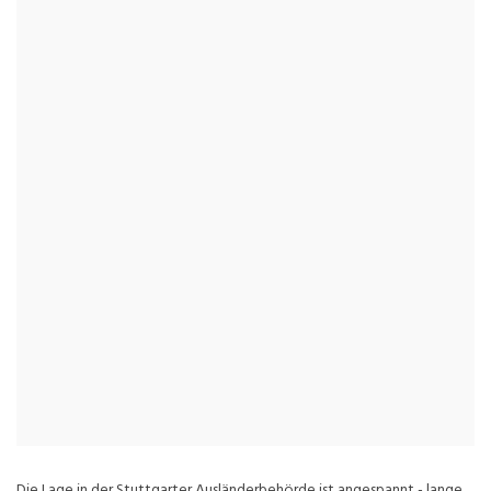
Die Lage in der Stuttgarter Ausländerbehörde ist angespannt - lange