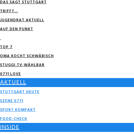
DAS SAGT STUTTGART
TRIFFT…
JUGENDRAT AKTUELL
AUF DEN PUNKT
TOP 7
OMA KOCHT SCHWÄBISCH
STUGGI.TV-WÄHLBAR
0711 LOVE
AKTUELL
STUTTGART HEUTE
SZENE 0711
SPORT KOMPAKT
FOOD-CHECK
INSIDE