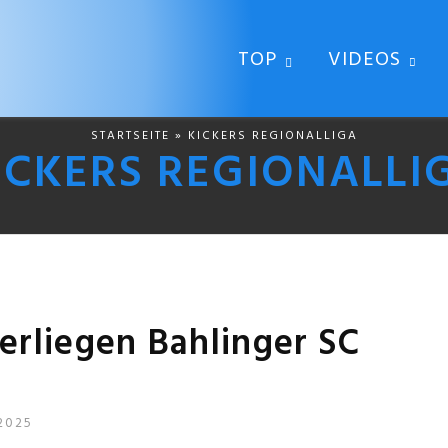
TOP
VIDEOS
STARTSEITE
» KICKERS REGIONALLIGA
ICKERS REGIONALLI
terliegen Bahlinger SC
2025