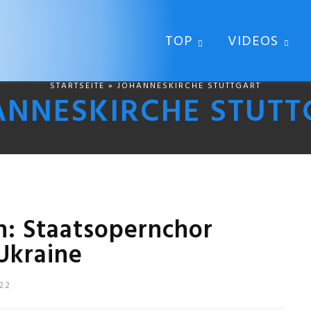
TOP
VIDEOS
STARTSEITE
» JOHANNESKIRCHE STUTTGART
ANNESKIRCHE STUTT
n: Staatsopernchor
 Ukraine
22