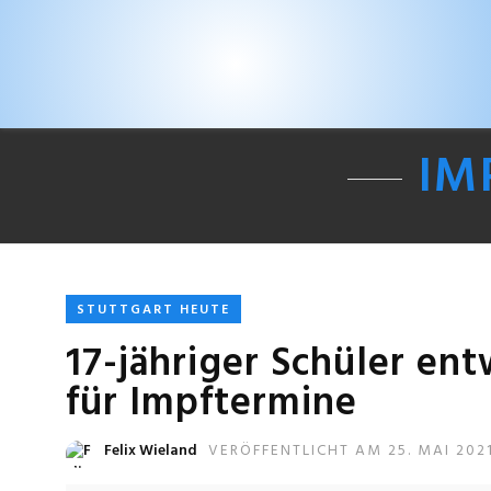
IM
STUTTGART HEUTE
17-jähriger Schüler en
für Impftermine
Felix Wieland
VERÖFFENTLICHT AM 25. MAI 202