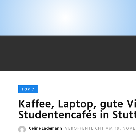
TOP 7
Kaffee, Laptop, gute V
Studentencafés in Stut
Celine Lademann
VERÖFFENTLICHT AM 19. NOV