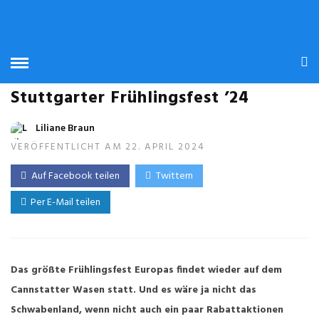
STUTTGART HEUTE
Sparen leicht gemacht auf dem
Stuttgarter Frühlingsfest ’24
Liliane Braun
VERÖFFENTLICHT AM 22. APRIL 2024
Auf Facebook teilen
Twittern
Per E-Mail teilen
Das größte Frühlingsfest Europas findet wieder auf dem
Cannstatter Wasen statt. Und es wäre ja nicht das
Schwabenland, wenn nicht auch ein paar Rabattaktionen