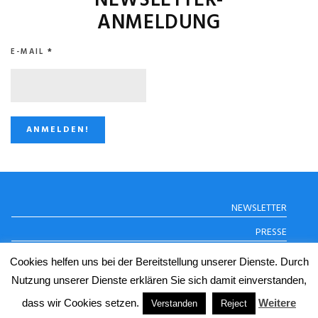
NEWSLETTER-
ANMELDUNG
E-MAIL
*
STUGGI.TV AUF
NEWSLETTER
INSTAGRAM
PRESSE
DATENSCHUTZERKLÄRUNG
Cookies helfen uns bei der Bereitstellung unserer Dienste. Durch
IMPRESSUM
Nutzung unserer Dienste erklären Sie sich damit einverstanden,
dass wir Cookies setzen.
Weitere
Verstanden
Reject