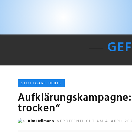
GEF
STUTTGART HEUTE
Aufklärungskampagne:
trocken“
Kim Hellmann
VERÖFFENTLICHT AM 4. APRIL 20