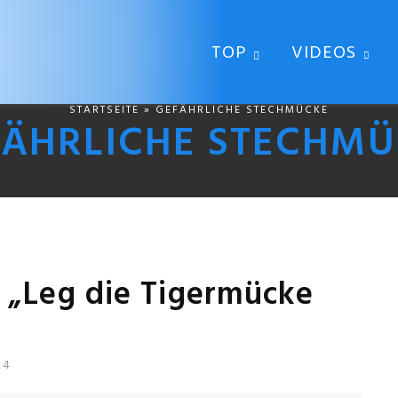
TOP
VIDEOS
STARTSEITE
» GEFÄHRLICHE STECHMÜCKE
ÄHRLICHE STECHMÜ
 „Leg die Tigermücke
24