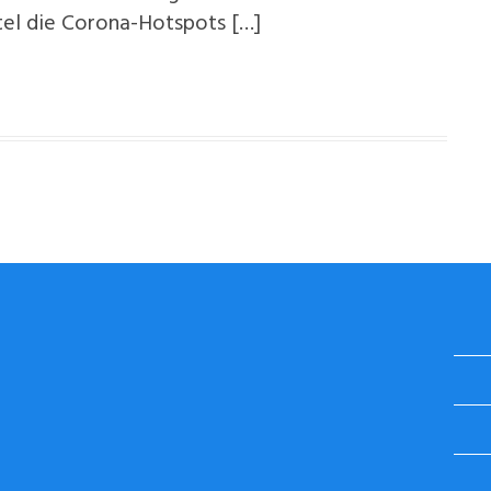
tel die Corona-Hotspots […]
STUGGI.TV AUF INSTAGRAM