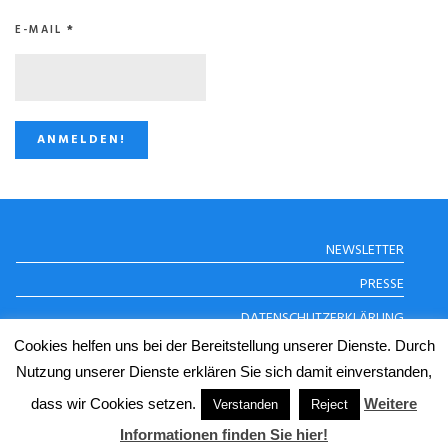
E-MAIL
*
STUGGI.TV AUF
NEWSLETTER
INSTAGRAM
PRESSE
DATENSCHUTZERKLÄRUNG
Cookies helfen uns bei der Bereitstellung unserer Dienste. Durch
IMPRESSUM
Nutzung unserer Dienste erklären Sie sich damit einverstanden,
dass wir Cookies setzen.
Weitere
© Copyright 2024 STUGGI.TV
Verstanden
Reject
Informationen finden Sie hier!