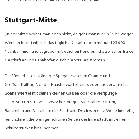
steckt eben auch ein kleines bisschen Wahrheit drin.
Stuttgart-Mitte
„In der Mitte wohnt man doch nicht, da geht man nur hin.“ Von wegen.
Wer hier lebt, teilt sich das tägliche Kesseltreiben mit rund 23.000
Nachbar:innen und tagsüber mit etlichen Pendlern, die zwischen Büros,
Geschäften und Bahnhöfen durch die Straßen strömen.
Das Viertel ist ein ständiger Spagat zwischen Charme und
Großstadtalltag. Vor der Haustür wartet entweder das verwinkelte
Bohnenviertel mit seinen kleinen Gassen oder die vierspurige
Hauptstätter Straße. Dazwischen prägen 50er-Jahre-Bauten,
Baustellen und Dauerlärm das Stadtbild. Doch wer eine Weile hier lebt,
lernt schnell, die weniger schönen Seiten der Innenstadt mit einem
Schulterzucken hinzunehmen.