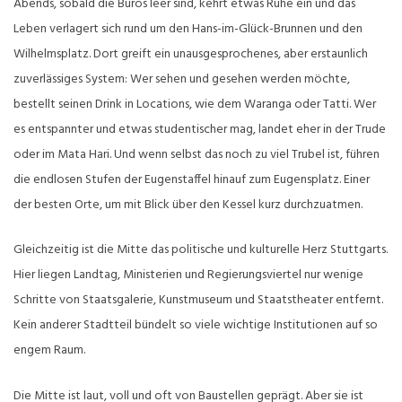
Abends, sobald die Büros leer sind, kehrt etwas Ruhe ein und das
Leben verlagert sich rund um den Hans-im-Glück-Brunnen und den
Wilhelmsplatz. Dort greift ein unausgesprochenes, aber erstaunlich
zuverlässiges System: Wer sehen und gesehen werden möchte,
bestellt seinen Drink in Locations, wie dem Waranga oder Tatti. Wer
es entspannter und etwas studentischer mag, landet eher in der Trude
oder im Mata Hari. Und wenn selbst das noch zu viel Trubel ist, führen
die endlosen Stufen der Eugenstaffel hinauf zum Eugensplatz. Einer
der besten Orte, um mit Blick über den Kessel kurz durchzuatmen.
Gleichzeitig ist die Mitte das politische und kulturelle Herz Stuttgarts.
Hier liegen Landtag, Ministerien und Regierungsviertel nur wenige
Schritte von Staatsgalerie, Kunstmuseum und Staatstheater entfernt.
Kein anderer Stadtteil bündelt so viele wichtige Institutionen auf so
engem Raum.
Die Mitte ist laut, voll und oft von Baustellen geprägt. Aber sie ist