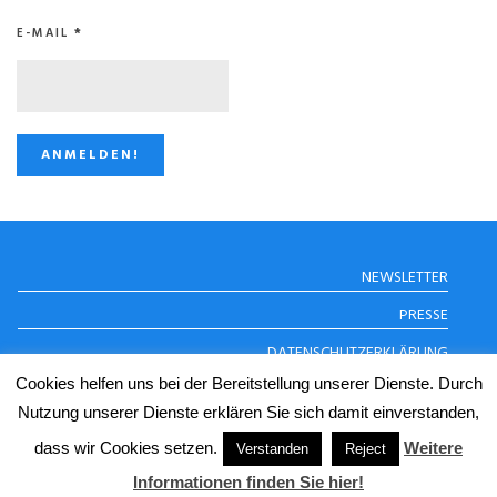
E-MAIL
*
STUGGI.TV AUF
NEWSLETTER
INSTAGRAM
PRESSE
DATENSCHUTZERKLÄRUNG
Cookies helfen uns bei der Bereitstellung unserer Dienste. Durch
IMPRESSUM
Nutzung unserer Dienste erklären Sie sich damit einverstanden,
dass wir Cookies setzen.
Weitere
© Copyright 2024 STUGGI.TV
Verstanden
Reject
Informationen finden Sie hier!