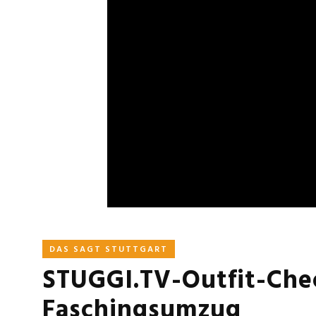
DAS SAGT STUTTGART
STUGGI.TV-Outfit-Che
Faschingsumzug