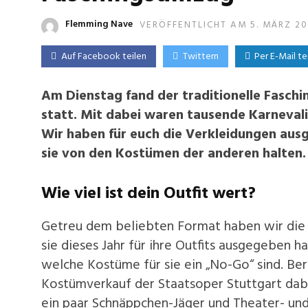
Flemming Nave
VERÖFFENTLICHT AM 5. MÄRZ 2
Auf Facebook teilen
Twittern
Per E-Mail te
Am Dienstag fand der traditionelle Fasch
statt. Mit dabei waren tausende Karneval
Wir haben für euch die Verkleidungen aus
sie von den Kostümen der anderen halten
Wie viel ist dein Outfit wert?
Getreu dem beliebten Format haben wir die 
sie dieses Jahr für ihre Outfits ausgegeben 
welche Kostüme für sie ein „No-Go“ sind. B
Kostümverkauf der Staatsoper Stuttgart dabe
ein paar Schnäppchen-Jäger und Theater- u