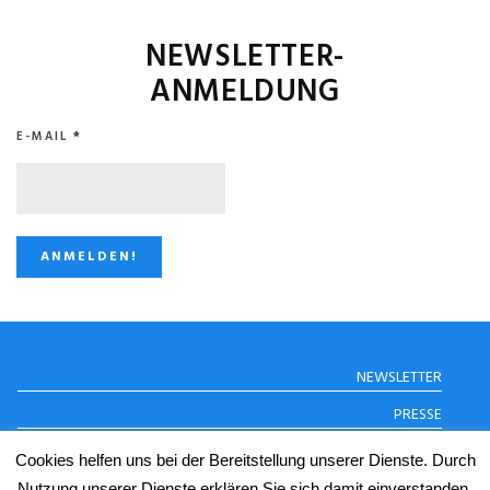
NEWSLETTER-
ANMELDUNG
E-MAIL
*
STUGGI.TV AUF
NEWSLETTER
INSTAGRAM
PRESSE
DATENSCHUTZERKLÄRUNG
Cookies helfen uns bei der Bereitstellung unserer Dienste. Durch
IMPRESSUM
Nutzung unserer Dienste erklären Sie sich damit einverstanden,