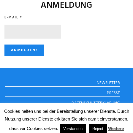
ANMELDUNG
E-MAIL
*
STUGGI.TV AUF
NEWSLETTER
INSTAGRAM
PRESSE
DATENSCHUTZERKLÄRUNG
Cookies helfen uns bei der Bereitstellung unserer Dienste. Durch
IMPRESSUM
Nutzung unserer Dienste erklären Sie sich damit einverstanden,
dass wir Cookies setzen.
Weitere
© Copyright 2024 STUGGI.TV
Verstanden
Reject