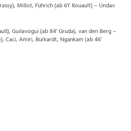
rassy), Millot, Führich (ab 61′ Rouault) – Undav
uß), Guilavogui (ab 84′ Gruda), van den Berg –
ro), Caci, Amiri, Burkardt, Ngankam (ab 46′