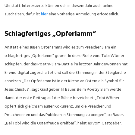
Uhr statt. Interessierte können sich in diesem Jahr auch online
zuschalten, dafür ist
hier
eine vorherige Anmeldung erforderlich.
Schlagfertiges „Opferlamm“
Anstatt eines süßen Osterlamms wird es zum Preacher Slam ein
schlagfertiges „Opferlamm“ geben. In diese Rolle wird Tobi Wörner
schlüpfen, der das Poetry-Slam-Battle im letzten Jahr gewonnen hat.
Er wird digital zugeschaltet und soll die Stimmung in der Steigkirche
anheizen. „Das Opferlamm ist in der Kirche an Ostern ein Symbol für
Jesus Christus“, sagt Gastgeber Til Bauer. Beim Poetry Slam werde
damit der erste Beitrag auf der Bühne bezeichnet. „Tobi Wörner
opfert sich gleichsam außer Kokurrenz, um die Preacher und
Preacherinnen und das Publikum in Stimmung zu bringen“, so Bauer.
„Bei Tobi wird die Osterfreude greifbar“, heißt es vom Gastgeber.