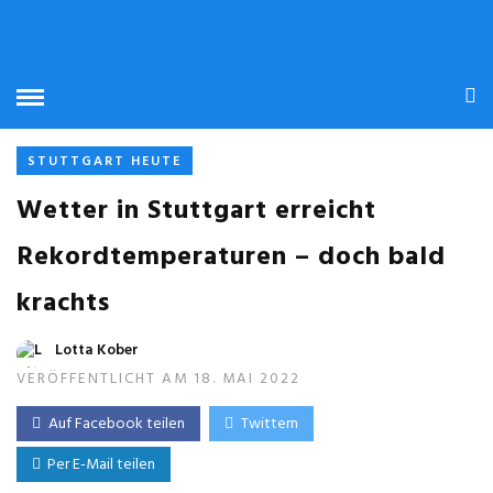
STUTTGART HEUTE
Wetter in Stuttgart erreicht
Rekordtemperaturen – doch bald
krachts
Lotta Kober
VERÖFFENTLICHT AM 18. MAI 2022
Auf Facebook teilen
Twittern
Per E-Mail teilen