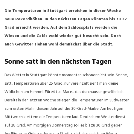
Die Temperaturen in Stuttgart erreichen in dieser Woche
neue Rekordhöhen. In den nächsten Tagen könnten bis zu 32
Grad erreicht werden. Auf dem Schlossplatz werden die
Wiesen und die Cafés wohl wieder gut besucht sein. Doch
auch Gewitter ziehen wohl demnächst über die Stadt.
Sonne satt in den nächsten Tagen
Das Wetter in Stuttgart könnte momentan schöner nicht sein. Sonne,
satt, Temperaturen über 25 Grad, nur vereinzelt sieht man kleine
Wölkchen am Himmel. Für Mitte Mai ist das durchaus ungewöhnlich.
Bereits in der letzten Woche stiegen die Temperaturen im Südwesten
zum ersten Mal in diesem Jahr auf die 30-Grad-Marke. Am heutigen
Mittwoch klettern die Temperaturen laut Deutschem Wetterdienst
auf 28 Grad. Am morgigen Donnerstag soll es bis zu 30 Grad geben.
Ausflügen ins Grüne oder in die Stadt steht also nichts im Wege.