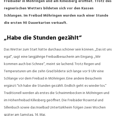
Freibäder in Möhringen und am Killesberg eröffnet. Trotz des
regnerischen Wetters bildeten sich vor den Kassen
Schlangen. Im Freibad Möhringen wurden nach einer Stunde
die ersten 90 Dauerkarten verkauft.
„Habe die Stunden gezählt“
Das Wetter zum Start hätte durchaus schöner sein können. „Das ist uns
egal“, sagt eine langjährige Freibadbesucherin am Eingang. „Wir
kommen auch bei Schnee“, meint sie lachend. Trotz Regen und
Temperaturen um die zehn Grad bildete sich lange vor 9 Uhr eine
Schlange vor dem Freibad in Möhringen. Eine andere Besucherin
ergänzt:“Ich habe die Stunden gezählt. Endlich geht es wieder los.“
Traditionell werden als erstes die Schwimmbecken in Möhringen und
im Höhenfreibad Killesberg geöffnet. Die Freibäder Rosental und
Sillenbuch sowie das Inselbad Untertürkheim folgen zwei Wochen
später am Samstag, 14. Mai.