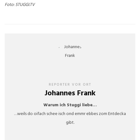
Foto: STUGGI.TV
REPORTER VOR ORT
Johannes Frank
Warum ich Stuggi liebe…
…weils do oifach schee isch ond emmr ebbes zom Entdecka
gibt.