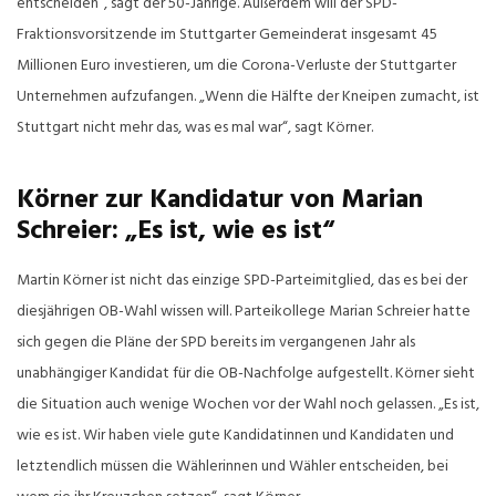
entscheiden“, sagt der 50-Jährige. Außerdem will der SPD-
Fraktionsvorsitzende im Stuttgarter Gemeinderat insgesamt 45
Millionen Euro investieren, um die Corona-Verluste der Stuttgarter
Unternehmen aufzufangen. „Wenn die Hälfte der Kneipen zumacht, ist
Stuttgart nicht mehr das, was es mal war“, sagt Körner.
Körner zur Kandidatur von Marian
Schreier: „Es ist, wie es ist“
Martin Körner ist nicht das einzige SPD-Parteimitglied, das es bei der
diesjährigen OB-Wahl wissen will. Parteikollege Marian Schreier hatte
sich gegen die Pläne der SPD bereits im vergangenen Jahr als
unabhängiger Kandidat für die OB-Nachfolge aufgestellt. Körner sieht
die Situation auch wenige Wochen vor der Wahl noch gelassen. „Es ist,
wie es ist. Wir haben viele gute Kandidatinnen und Kandidaten und
letztendlich müssen die Wählerinnen und Wähler entscheiden, bei