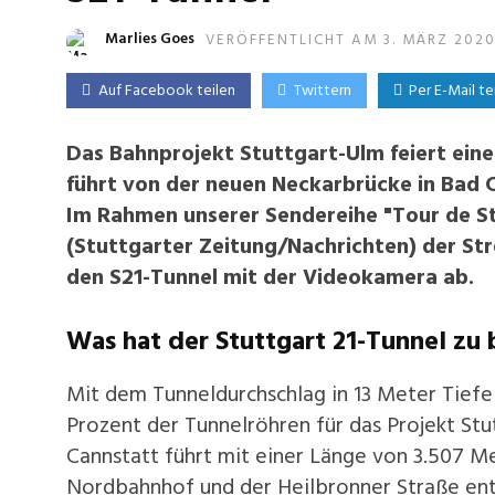
Marlies Goes
VERÖFFENTLICHT AM 3. MÄRZ 202
Auf Facebook teilen
Twittern
Per E-Mail te
Das Bahnprojekt Stuttgart-Ulm feiert ein
führt von der neuen Neckarbrücke in Bad
Im Rahmen unserer Sendereihe "Tour de S
(Stuttgarter Zeitung/Nachrichten) der S
den S21-Tunnel mit der Videokamera ab.
Was hat der Stuttgart 21-Tunnel zu 
Mit dem Tunneldurchschlag in 13 Meter Tiefe
Prozent der Tunnelröhren für das Projekt Stu
Cannstatt führt mit einer Länge von 3.507 
Nordbahnhof und der Heilbronner Straße ent