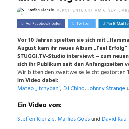
Steffen Kienzle
VERÖFFENTLICHT AM 6. SEPTEMB
Auf Facebook teilen
Twittern
Per E-Mail te
Vor 10 Jahren spielten sie sich mit „Hamm
August kam ihr neues Album „Feel Erfolg“
STUGGI.TV-Studio interviewt – zum neuen 
sich ihr Publikum seit den Anfangszeiten v
Wir bitten den zweitweise leicht gestörten 
Im Video dabei:
Mateo „Itchyban“
,
DJ Chino
,
Johnny Strange
u
Ein Video von:
Steffen Kienzle
,
Marlies Goes
und
David Rau