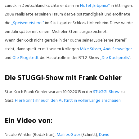
zurück in Deutschland kochte er dann im
Hotel „Erbprinz“
in Ettlingen.
2008 realisierte er seinen Traum der Selbstständigkeit und eröffnete
die
„Speisemeisterei“
im Stuttgarter Schloss Hohenheim. Diese wurde
ein Jahr später mit einem Michelin-Stern ausgezeichnet.
Wenn der Koch nicht gerade in der Küche seiner „Speisemeisterei“
steht, dann spielt er mit seinen Kollegen
Mike Süsser
,
Andi Schweiger
und
Ole Plogstedt
die Hauptrolle in der RTL2-Show
„Die Kochprofis“
.
Die STUGGI-Show mit Frank Oehler
Star-Koch Frank Oehler war am 10.02.2015 in der
STUGGI-Show
zu
Gast.
Hier könnt ihr euch den Auftritt in voller Länge anschauen.
Ein Video von:
Nicole Winkler (Redaktion),
Marlies Goes
(Schnitt),
David