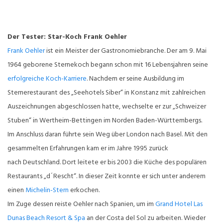
Der Tester: Star-Koch Frank Oehler
Frank Oehler
ist ein Meister der Gastronomiebranche. Der am 9. Mai
1964 geborene Sternekoch begann schon mit 16 Lebensjahren seine
erfolgreiche Koch-Karriere
. Nachdem er seine Ausbildung im
Sternerestaurant des „Seehotels Siber“ in Konstanz mit zahlreichen
Auszeichnungen abgeschlossen hatte, wechselte er zur „Schweizer
Stuben“ in Wertheim-Bettingen im Norden Baden-Württembergs.
Im Anschluss daran führte sein Weg über London nach Basel. Mit den
gesammelten Erfahrungen kam er im Jahre 1995 zurück
nach Deutschland. Dort leitete er bis 2003 die Küche des populären
Restaurants „d´Rescht“. In dieser Zeit konnte er sich unter anderem
einen
Michelin-Stern
erkochen.
Im Zuge dessen reiste Oehler nach Spanien, um im
Grand Hotel Las
Dunas Beach Resort & Spa
an der Costa del Sol zu arbeiten. Wieder