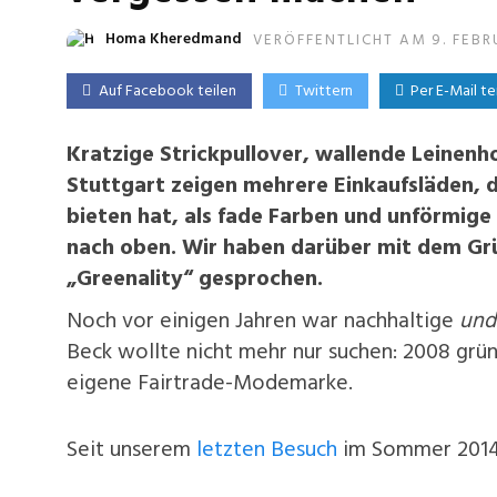
Homa Kheredmand
VERÖFFENTLICHT AM 9. FEBR
Auf Facebook teilen
Twittern
Per E-Mail te
Kratzige Strickpullover, wallende Leinen
Stuttgart zeigen mehrere Einkaufsläden,
bieten hat, als fade Farben und unförmige
nach oben. Wir haben darüber mit dem Grü
„Greenality“ gesprochen.
Noch vor einigen Jahren war nachhaltige
und
Beck wollte nicht mehr nur suchen: 2008 grü
eigene Fairtrade-Modemarke.
Seit unserem
letzten Besuch
im Sommer 2014 i