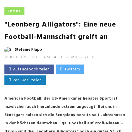
SPORT
"Leonberg Alligators": Eine neue
Football-Mannschaft greift an
Stefanie Plapp
VERÖFFENTLICHT AM 14. DEZEMBER 2016
Auf Facebook teilen
Twittern
Per E-Mail teilen
American Football: der US-Amerikaner liebster Sport ist
inzwischen auch hierzulande extrem angesagt. Bei uns in
Stuttgart halten sich die Scorpions bereits seit Jahrzehnten
in der höchsten deutschen Liga. Football auf Profi-Niveau –
davon sind die „Leonberg Alligators“ noch ein gutes Stück