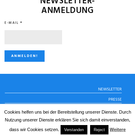
NEWSLETTER-
ANMELDUNG
E-MAIL
*
STUGGI.TV AUF
NEWSLETTER
INSTAGRAM
PRESSE
DATENSCHUTZERKLÄRUNG
Cookies helfen uns bei der Bereitstellung unserer Dienste. Durch
IMPRESSUM
Nutzung unserer Dienste erklären Sie sich damit einverstanden,
dass wir Cookies setzen.
Weitere
Verstanden
Reject