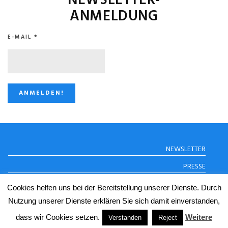
NEWSLETTER-
ANMELDUNG
E-MAIL
*
STUGGI.TV AUF
NEWSLETTER
INSTAGRAM
PRESSE
DATENSCHUTZERKLÄRUNG
Cookies helfen uns bei der Bereitstellung unserer Dienste. Durch
IMPRESSUM
Nutzung unserer Dienste erklären Sie sich damit einverstanden,
dass wir Cookies setzen.
Weitere
Verstanden
Reject