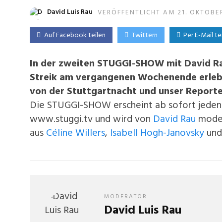
David Luis Rau
VERÖFFENTLICHT AM 21. OKTOBE
Auf Facebook teilen
Twittern
Per E-Mail te
In der zweiten STUGGI-SHOW mit David Rau
Streik am vergangenen Wochenende erlebt
von der Stuttgartnacht und unser Reporte
Die STUGGI-SHOW erscheint ab sofort jeden
www.stuggi.tv und wird von
David Rau
moder
aus
Céline Willers
,
Isabell Hogh-Janovsky
un
MODERATOR
David Luis Rau