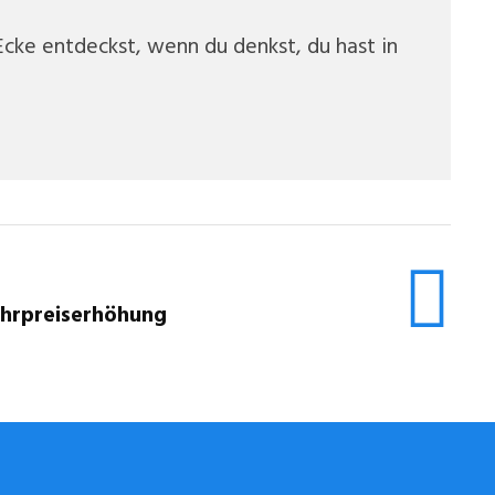
cke entdeckst, wenn du denkst, du hast in
ahrpreiserhöhung
STUGGI.TV AUF INSTAGRAM