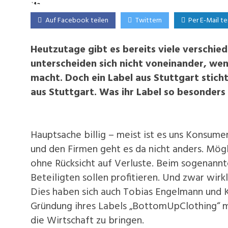
Auf Facebook teilen
Twittern
Per E-Mail te
Heutzutage gibt es bereits viele verschie
unterscheiden sich nicht voneinander, w
macht. Doch ein Label aus Stuttgart stic
aus Stuttgart. Was ihr Label so besonders 
Hauptsache billig – meist ist es uns Konsu
und den Firmen geht es da nicht anders. Mögl
ohne Rücksicht auf Verluste. Beim sogenannten
Beteiligten sollen profitieren. Und zwar wirkli
Dies haben sich auch Tobias Engelmann und
Gründung ihres Labels „BottomUpClothing“ mö
die Wirtschaft zu bringen.