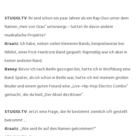
STUGGI.TV
: Ihr seid schon ein paar Jahren als ein Rap-Duo unter dem
Namen „Herr von Grau“ unterwegs – hattet ihr davor andere
musikalische Projekte?
Kraatz
: Ich habe, neben vielen kleineren Bands, beispielsweise bei
Nihilist, einer Post-Hardcore Band gespielt. Rapmäßig war ich aber in
keiner anderen Band.
Benny
: Bevor ich nach Berlin gezogen bin, hatte ich in Wolfsburg eine
Band. Später, als ich schon in Berlin war, hatte ich mit meinem großen
Bruder und einem guten Freund eine „Live–Hip-Hop Electro Combo“
gemacht, die da hieß „Der Aksel des Bösen“.
STUGGI.TV
: Jetzt eine Frage, die ihr bestimmt ziemlich oft gestellt
bekommt .. .
Kraatz
: „Wie seid ihr auf den Namen gekommen?“