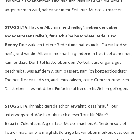
uns Arbeit abgenommen. Und dadurch, dass uns eben die Arbeit
abgenommen wird, haben wir mehr Zeit zum Mucke zu machen.
STUGGI.TV
: Hat der Albumname „Freiflug“, neben der dabei
angedeuteten Freiheit, für euch eine besondere Bedeutung?
Benny
: Eine wirklich tiefere Bedeutung hat es nicht. Da ein Lied so
heißt, und wir die Alben immer nach irgendeinem Liedtitel benennen,
kam es dazu. Der Titel hatte eben den Vorteil, dass er ganz gut
beschreibt, was auf dem Album passiert, nämlich konzeptlos durch
Themen fliegen und sich, auch musikalisch, keine Grenzen zu setzen.
Da ist eben alles mit dabei. Einfach mal frei durchs Gehirn geflogen.
STUGGI.TV
: Ihr habt gerade schon erwähnt, dass ihr auf Tour
unterwegs seid. Was habt ihr nach dieser Tour für Pläne?
Kraatz
: Zukunftsmäßig einfach Mucke machen. Außerdem so viel
Touren machen wie möglich. Solange bis wir eben merken, dass keiner