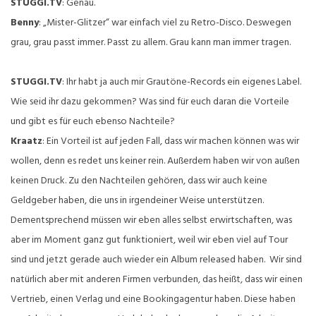
STUGGI.TV
: Genau.
Benny
: „Mister-Glitzer“ war einfach viel zu Retro-Disco. Deswegen
grau, grau passt immer. Passt zu allem. Grau kann man immer tragen.
STUGGI.TV
: Ihr habt ja auch mir Grautöne-Records ein eigenes Label.
Wie seid ihr dazu gekommen? Was sind für euch daran die Vorteile
und gibt es für euch ebenso Nachteile?
Kraatz
: Ein Vorteil ist auf jeden Fall, dass wir machen können was wir
wollen, denn es redet uns keiner rein. Außerdem haben wir von außen
keinen Druck. Zu den Nachteilen gehören, dass wir auch keine
Geldgeber haben, die uns in irgendeiner Weise unterstützen.
Dementsprechend müssen wir eben alles selbst erwirtschaften, was
aber im Moment ganz gut funktioniert, weil wir eben viel auf Tour
sind und jetzt gerade auch wieder ein Album released haben. Wir sind
natürlich aber mit anderen Firmen verbunden, das heißt, dass wir einen
Vertrieb, einen Verlag und eine Bookingagentur haben. Diese haben