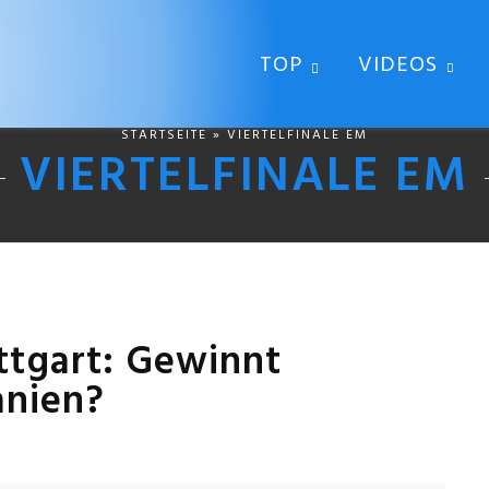
TOP
VIDEOS
STARTSEITE
» VIERTELFINALE EM
VIERTELFINALE EM
uttgart: Gewinnt
anien?