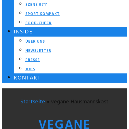
SZENE 0711
SPORT KOMPAKT
FOOD-CHECK
INSIDE
ÜBER UNS
NEWSLETTER
PRESSE
JOBS
KONTAKT
Startseite
» vegane Hausmannskost
VEGANE