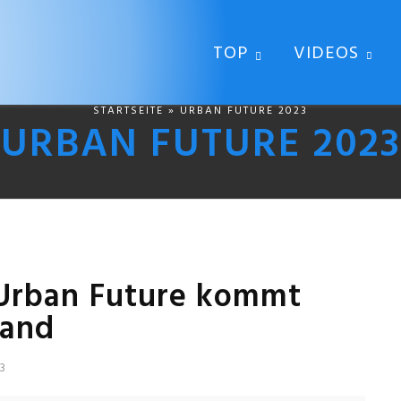
TOP
VIDEOS
STARTSEITE
» URBAN FUTURE 2023
URBAN FUTURE 2023
: Urban Future kommt
land
3