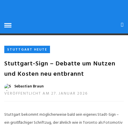
STARTSEITE
» TOURISMUS IN STUTTGART
TOURISMUS IN
STUTTGART
STUTTGART HEUTE
Stuttgart-Sign – Debatte um Nutzen
und Kosten neu entbrannt
Sebastian Braun
VERÖFFENTLICHT AM 27. JANUAR 2026
Stuttgart bekommt möglicherweise bald sein eigenes Stadt-Sign –
ein großflächiger Schriftzug, der ähnlich wie in Toronto als Fotomotiv