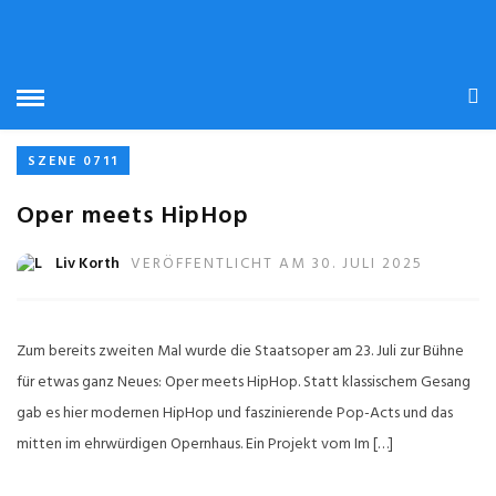
STARTSEITE
» TAM
TAM
SZENE 0711
Oper meets HipHop
Liv Korth
VERÖFFENTLICHT AM 30. JULI 2025
Zum bereits zweiten Mal wurde die Staatsoper am 23. Juli zur Bühne
für etwas ganz Neues: Oper meets HipHop. Statt klassischem Gesang
gab es hier modernen HipHop und faszinierende Pop-Acts und das
mitten im ehrwürdigen Opernhaus. Ein Projekt vom Im […]