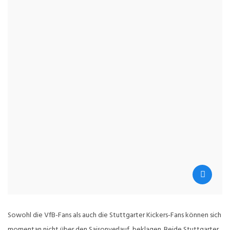
Sowohl die VfB-Fans als auch die Stuttgarter Kickers-Fans können sich
momentan nicht über den Saisonverlauf beklagen. Beide Stuttgarter