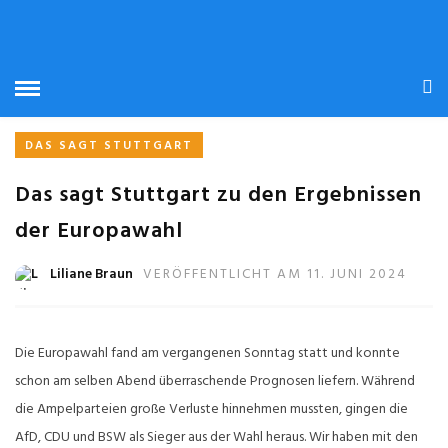
STARTSEITE
» SYLT
SYLT
DAS SAGT STUTTGART
Das sagt Stuttgart zu den Ergebnissen
der Europawahl
Liliane Braun
VERÖFFENTLICHT AM 11. JUNI 2024
Die Europawahl fand am vergangenen Sonntag statt und konnte
schon am selben Abend überraschende Prognosen liefern. Während
die Ampelparteien große Verluste hinnehmen mussten, gingen die
AfD, CDU und BSW als Sieger aus der Wahl heraus. Wir haben mit den